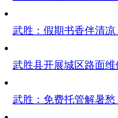
武胜：假期书香伴清凉
武胜县开展城区路面维
武胜：免费托管解暑愁