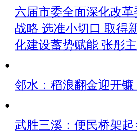
六届市委全面深化改革
战略 选准小切口 取得
化建设蓄势赋能 张彤主
邻水：稻浪翻金迎开镰 
武胜三溪：便民桥架起