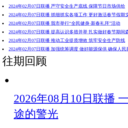
2024年02月07日联播 严守安全生产底线 保障节日市场供给
2024年02月07日联播 抓细抓实各项工作 更好激活春节假
2024年02月07日联播 我市举行“全民健身·新春礼拜”活动
2024年02月07日联播 提高认识多措并举 扎实做好春节期
工作
2024年02月07日联播 推动工业提质增效 筑牢安全生产防线
2024年02月07日联播 加强统筹调度 做好能源保供 确保人
往期回顾
暖过冬过节
2026年08月10日联
途的警光