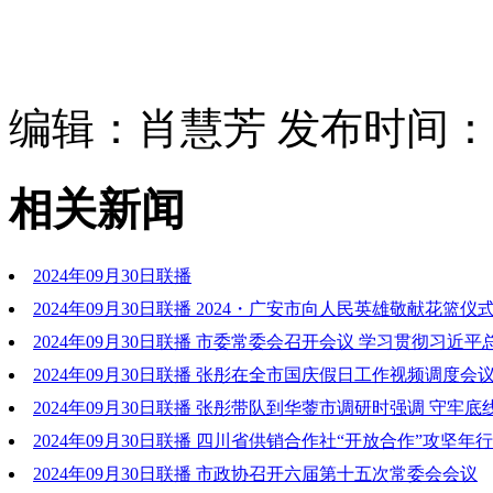
编辑：肖慧芳 发布时间：202
相关新闻
2024年09月30日联播
2024年09月30日联播 2024・广安市向人民英雄敬献花篮仪
2024年09月30日联播 市委常委会召开会议 学习贯彻习近
讲话重要指示精神和中省有关会议精神 研究贯彻落实意见
2024年09月30日联播 张彤在全市国庆假日工作视频调度会
消费强服务保平安 确保人民群众度过一个欢乐祥和的国庆佳节
2024年09月30日联播 张彤带队到华蓥市调研时强调 守牢底
占产业新赛道 全力以赴推动高质量发展取得新成效
2024年09月30日联播 四川省供销合作社“开放合作”攻坚年
会在我市召开
2024年09月30日联播 市政协召开六届第十五次常委会会议