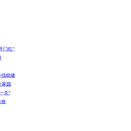
开门红”
期
步伐稳健
全家园
一关”
质效