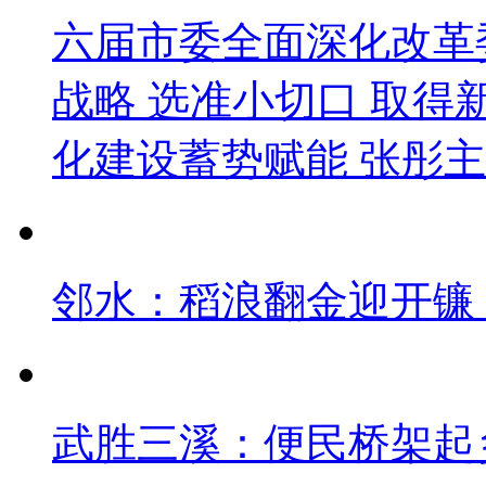
六届市委全面深化改革
战略 选准小切口 取得
化建设蓄势赋能 张彤主
邻水：稻浪翻金迎开镰 
武胜三溪：便民桥架起