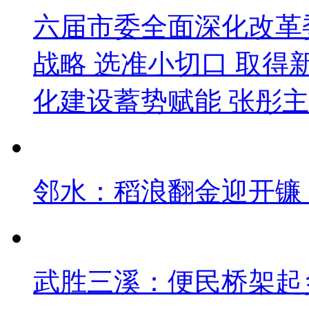
六届市委全面深化改革
战略 选准小切口 取得
化建设蓄势赋能 张彤主
邻水：稻浪翻金迎开镰 
武胜三溪：便民桥架起