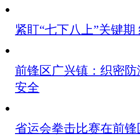
紧盯“七下八上”关键期
前锋区广兴镇：织密防
安全
省运会拳击比赛在前锋