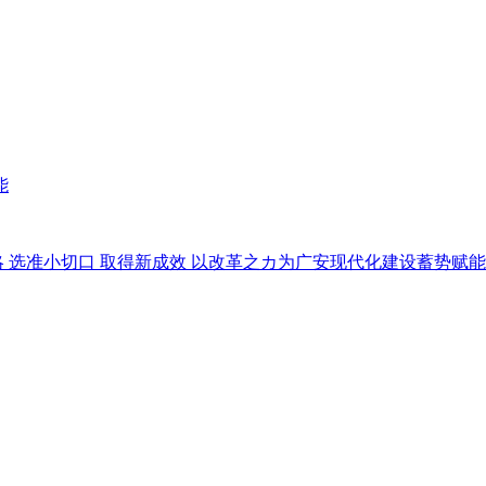
能
 选准小切口 取得新成效 以改革之カ为广安现代化建设蓄势赋能