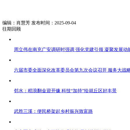
编辑：肖慧芳 发布时间：2025-09-04
往期回顾
周立伟在南充广安调研时强调 强化党建引领 凝聚发展动
六届市委全面深化改革委员会第九次会议召开 服务大战略
邻水：稻浪翻金迎开镰 科技“加持”绘就丘区好丰景
武胜三溪：便民桥架起乡村振兴致富路