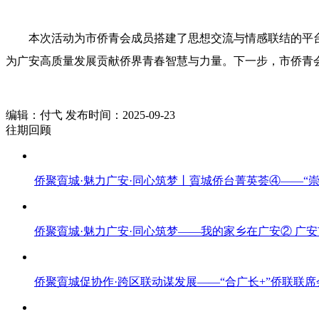
本次活动为市侨青会成员搭建了思想交流与情感联结的平
为广安高质量发展贡献侨界青春智慧与力量。下一步，市侨青
编辑：付弋 发布时间：2025-09-23
往期回顾
侨聚賨城·魅力广安·同心筑梦丨賨城侨台菁英荟④——“
侨聚賨城·魅力广安·同心筑梦——我的家乡在广安② 广安
侨聚賨城促协作·跨区联动谋发展——“合广长+”侨联联