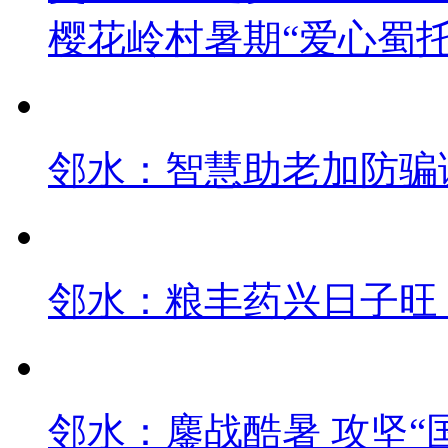
樱花岭村暑期“爱心蜀
邻水：智慧助老加防骗课
邻水：粮丰药兴日子旺
邻水：鏖战酷暑 攻坚“