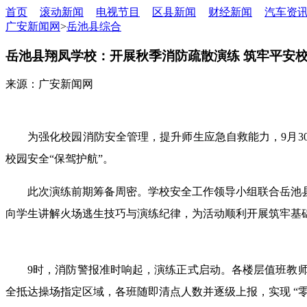
首页
滚动新闻
电视节目
区县新闻
财经新闻
汽车资
广安新闻网
>
岳池县综合
岳池县翔凤学校：开展秋季消防疏散演练 筑牢平安
来源：广安新闻网
为强化校园消防安全管理，提升师生应急自救能力，9月3
校园安全“保驾护航”。
此次演练前期筹备周密。学校安全工作领导小组联合岳池
向学生讲解火场逃生技巧与演练纪律，为活动顺利开展筑牢基
9时，消防警报准时响起，演练正式启动。各楼层值班教
全抵达操场指定区域，各班随即清点人数并逐级上报，实现 “