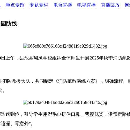
讯
重点专题
专题专栏
电台直播
电视直播
直播回放
网
校园防线
0日上午，岳池县翔凤学校组织全体师生开展2025年秋季消防
县消防救援大队，共同制定《消防疏散演练方案》，明确流程、
础。
师迅速到位，引导学生用湿毛巾捂住口鼻、弯腰低姿，沿预定路
零遗漏、零意外”。