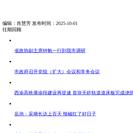
编辑：肖慧芳 发布时间：2025-10-01
往期回顾
省政协副主席钟勉一行到我市调研
市政府召开党组（扩大）会议和常务会议
西渝高铁康渝段建设再提速 首块无砟轨道道床板完成浇
岳池：采摘长达上百天 辣椒红了好日子