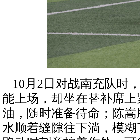
10月2日对战南充队时
能上场，却坐在替补席上
油，随时准备待命；陈嵩
水顺着缝隙往下淌，模糊