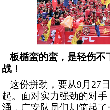
板楯蛮的蛮，是轻伤不
战！
这份拼劲，要从9月27
起。面对实力强劲的对手
涌，广安队员们却筑起了