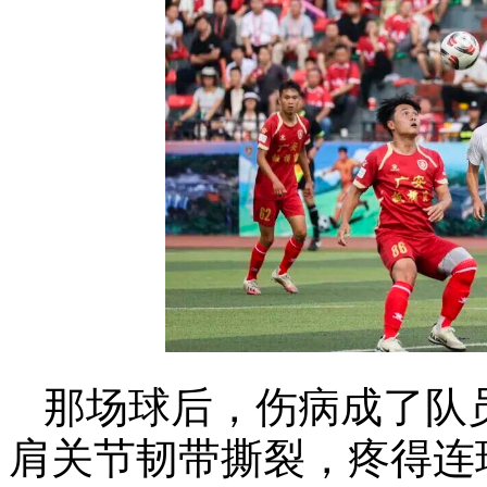
那场球后，伤病成了队
肩关节韧带撕裂，疼得连