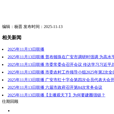
编辑：杨晋 发布时间：2025-11-13
相关新闻
2025年11月13日联播
2025年11月13日联播 普布顿珠在广安市调研时强调 为高
合作示范区广泛凝心聚力
2025年11月13日联播 市委常委会召开会议 传达学习习近
的二十届四中全会上的重要讲话精神和中省有关会议文件精神 
2025年11月13日联播 市委农村工作领导小组2025年第2次
彻落实意见
会议召开 以更大力度推进乡村全面振兴 加快迈出农业强市建设
2025年11月13日联播 广安市红十字会第四次会员代表大会
彤主持会议并讲话 刘襄渝陈伟出席
质量发展提高人道服务能力 在广安现代化建设火热实践中作出
2025年11月13日联播 六届市政府召开第84次常务会议
彤伍旭出席并讲话 刘襄渝出席
2025年11月13日联播【主播观天下】为何要建圈强链？
往期回顾