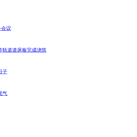
务会议
块无砟轨道道床板完成浇筑
日子
底气