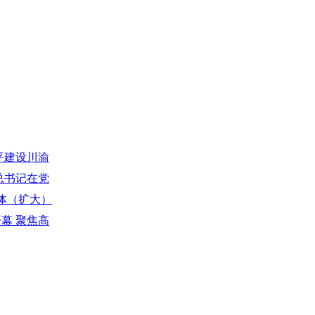
水平建设川渝
平总书记在党
研究我市贯
全体（扩大）
新步伐 张
开幕 聚焦高
积极贡献 张