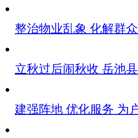
整治物业乱象 化解群
立秋过后闹秋收 岳池
建强阵地 优化服务 为