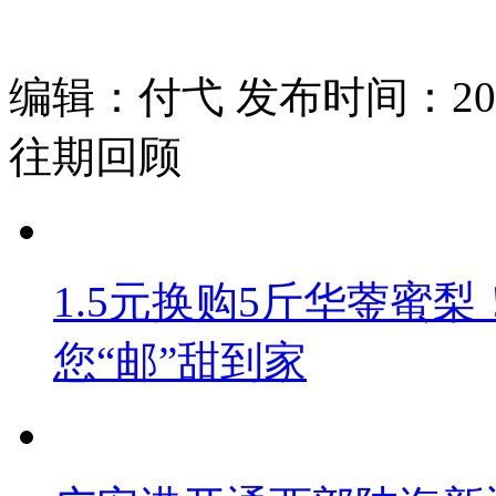
编辑：付弋 发布时间：2025
往期回顾
1.5元换购5斤华蓥蜜梨
您“邮”甜到家