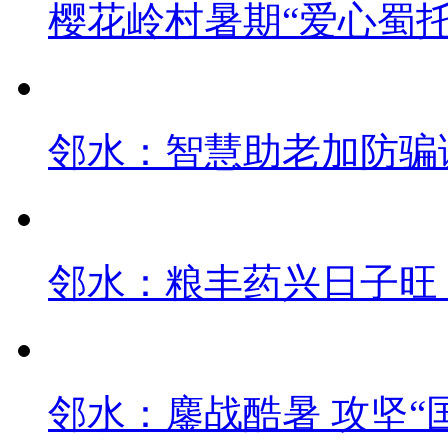
樱花岭村暑期“爱心蜀
邻水：智慧助老加防骗课
邻水：粮丰药兴日子旺
邻水：鏖战酷暑 攻坚“