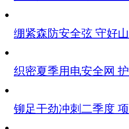
绷紧森防安全弦 守好
织密夏季用电安全网 
铆足干劲冲刺二季度 项