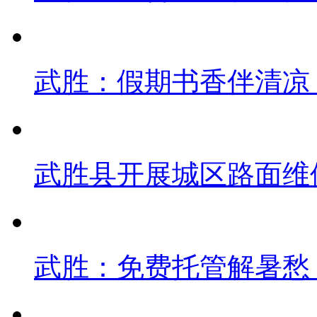
武胜：假期书香伴清凉
武胜县开展城区路面维
武胜：免费托管解暑愁