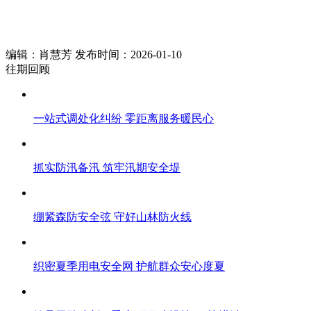
编辑：肖慧芳 发布时间：2026-01-10
往期回顾
一站式调处化纠纷 零距离服务暖民心
抓实防汛备汛 筑牢汛期安全堤
绷紧森防安全弦 守好山林防火线
织密夏季用电安全网 护航群众安心度夏