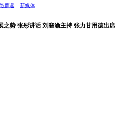
络辟谣
新媒体
展之势 张彤讲话 刘襄渝主持 张力甘用德出席