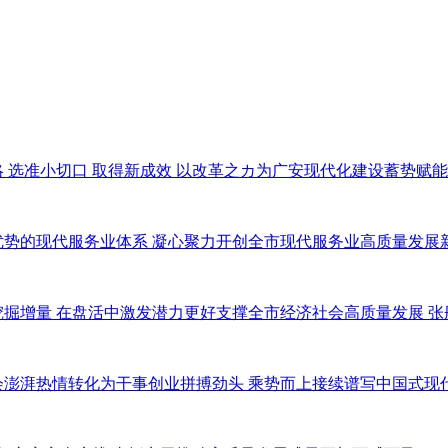
 选准小切口 取得新成效 以改革之カ为广安现代化建设蓄势赋能
优势的现代服务业体系 凝心聚力开创全市现代服务业高质量发展
掘增量 在盘活中激发潜力更好支撑全市经济社会高质量发展 张
澎湃热情转化为干事创业拼搏劲头 乘势而上接续谱写中国式现代