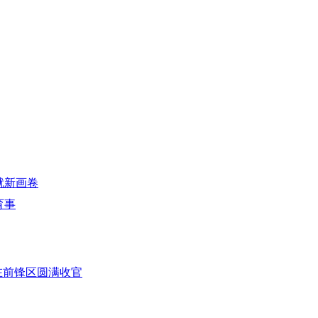
绘就新画卷
育事
赛在前锋区圆满收官