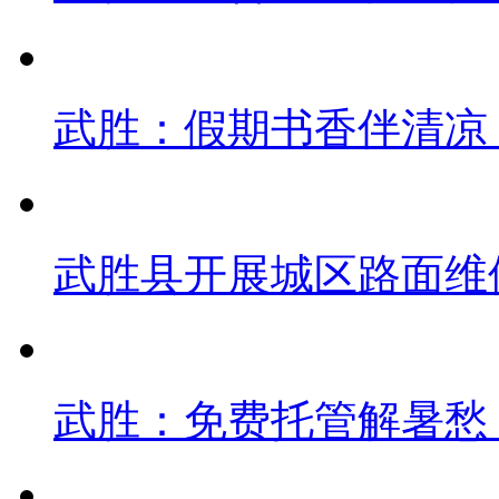
武胜：假期书香伴清凉
武胜县开展城区路面维
武胜：免费托管解暑愁