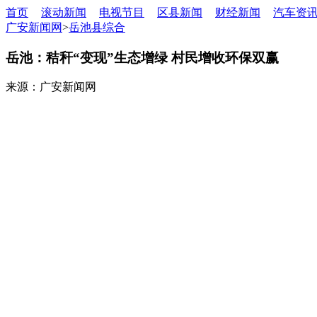
首页
滚动新闻
电视节目
区县新闻
财经新闻
汽车资
广安新闻网
>
岳池县综合
岳池：秸秆“变现”生态增绿 村民增收环保双赢
来源：广安新闻网