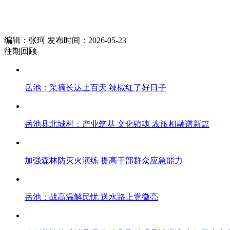
编辑：张珂 发布时间：2026-05-23
往期回顾
岳池：采摘长达上百天 辣椒红了好日子
岳池县北城村：产业筑基 文化镇魂 农旅相融谱新篇
加强森林防灭火演练 提高干部群众应急能力
岳池：战高温解民忧 送水路上党徽亮