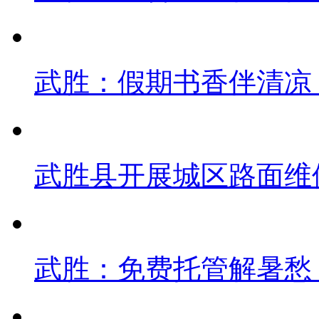
武胜：假期书香伴清凉
武胜县开展城区路面维
武胜：免费托管解暑愁