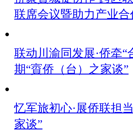
联席会议暨助力产业合
联动川渝同发展·侨牵“
期“賨侨（台）之家谈”
忆军旅初心·展侨联担
家谈”