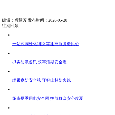
编辑：肖慧芳 发布时间：2026-05-28
往期回顾
一站式调处化纠纷 零距离服务暖民心
抓实防汛备汛 筑牢汛期安全堤
绷紧森防安全弦 守好山林防火线
织密夏季用电安全网 护航群众安心度夏