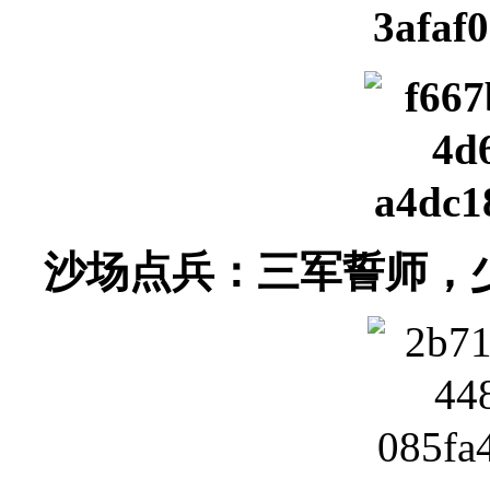
沙场点兵：三军誓师，