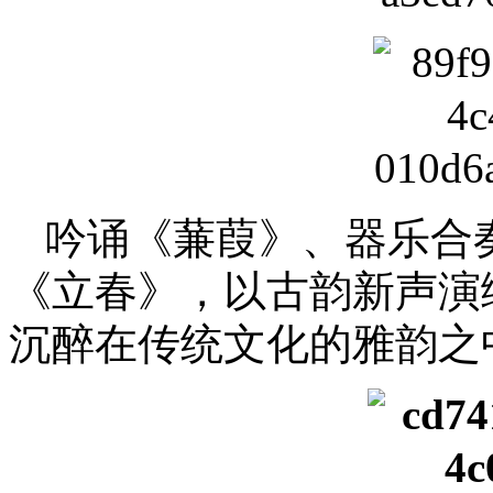
吟诵《蒹葭》、器乐合
《立春》，以古韵新声演
沉醉在传统文化的雅韵之