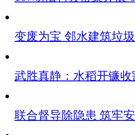
变废为宝 邻水建筑垃圾
武胜真静：水稻开镰收
联合督导除隐患 筑牢安