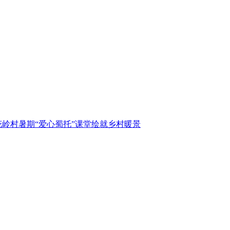
岭村暑期“爱心蜀托”课堂绘就乡村暖景