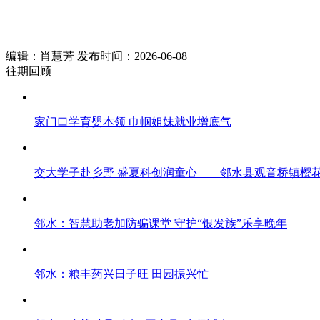
编辑：肖慧芳 发布时间：2026-06-08
往期回顾
家门口学育婴本领 巾帼姐妹就业增底气
交大学子赴乡野 盛夏科创润童心——邻水县观音桥镇樱花
邻水：智慧助老加防骗课堂 守护“银发族”乐享晚年
邻水：粮丰药兴日子旺 田园振兴忙