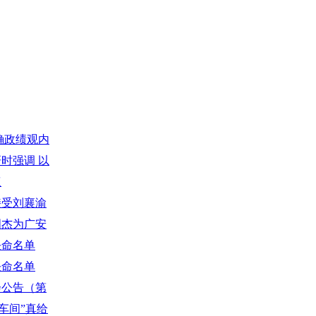
正确政绩观内
话 李晓骏
研时强调 以
发展根基
议
接受刘襄渝
周杰为广安
任命名单
十八次会议通
任命名单
十八次会议通
会公告（第
民车间”真给