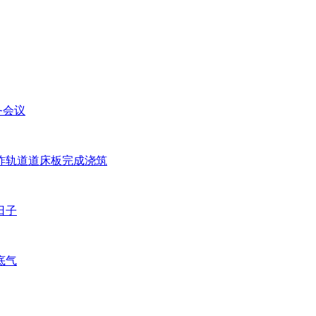
务会议
块无砟轨道道床板完成浇筑
日子
底气