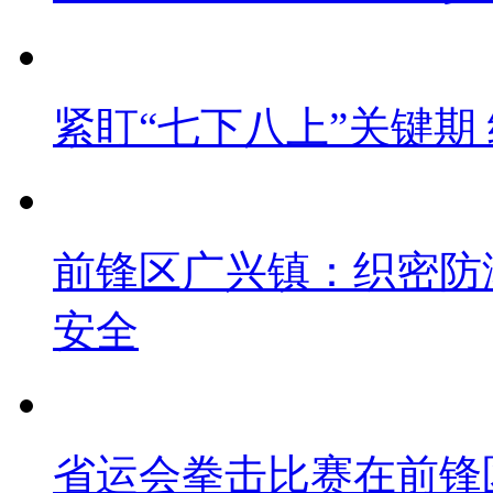
紧盯“七下八上”关键期
前锋区广兴镇：织密防
安全
省运会拳击比赛在前锋