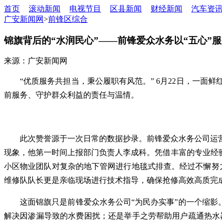
首页
滚动新闻
电视节目
区县新闻
财经新闻
汽车资
广安新闻网
>
前锋区综合
锦旗背后的“水润民心”——前锋爱众水务以“五心”
来源：广安新闻网
“优质服务共担当，秉公履职有风范。” 6月22日，一
前服务、守护群众利益的责任与温情。
此次赞誉源于一次日常的数据抄录。前锋爱众水务公司运营
现象，他第一时间上报部门负责人李成科。凭借丰富的专业经
小区物业团队对复杂的地下管网进行地毯式排查。经过不懈努
维修队队长更是亲临现场进行技术指导，确保抢修高效高质完成
这面锦旗只是前锋爱众水务公司“为民办实事”的一个缩影
解决因渗漏导致的水费困扰；还是举手之劳帮助用户疏通热水器