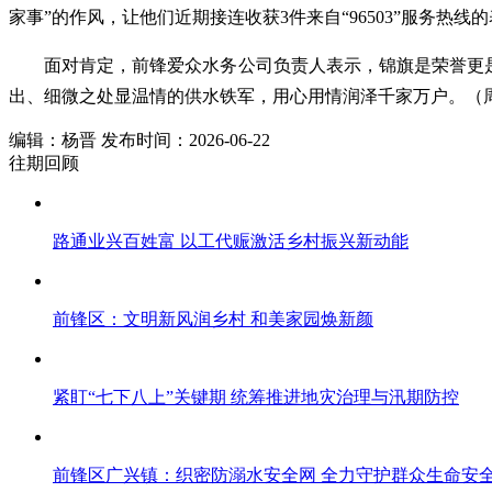
家事”的作风，让他们近期接连收获3件来自“96503”服务热
面对肯定，前锋爱众水务公司负责人表示，锦旗是荣誉更是
出、细微之处显温情的供水铁军，用心用情润泽千家万户。（周
编辑：杨晋 发布时间：2026-06-22
往期回顾
路通业兴百姓富 以工代赈激活乡村振兴新动能
前锋区：文明新风润乡村 和美家园焕新颜
紧盯“七下八上”关键期 统筹推进地灾治理与汛期防控
前锋区广兴镇：织密防溺水安全网 全力守护群众生命安