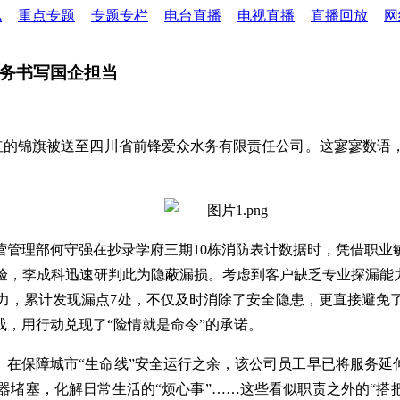
讯
重点专题
专题专栏
电台直播
电视直播
直播回放
网
服务书写国企担当
面鲜红的锦旗被送至四川省前锋爱众水务有限责任公司。这寥寥数
管理部何守强在抄录学府三期10栋消防表计数据时，凭借职业
验，李成科迅速研判此为隐蔽漏损。考虑到客户缺乏专业探漏能力
力，累计发现漏点7处，不仅及时消除了安全隐患，更直接避免
，用行动兑现了“险情就是命令”的承诺。
。在保障城市“生命线”安全运行之余，该公司员工早已将服务延
堵塞，化解日常生活的“烦心事”……这些看似职责之外的“搭