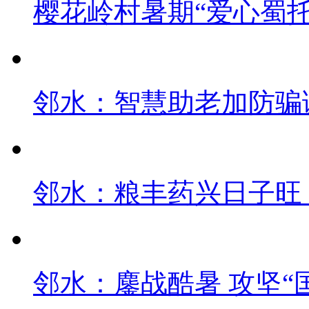
樱花岭村暑期“爱心蜀
邻水：智慧助老加防骗课
邻水：粮丰药兴日子旺
邻水：鏖战酷暑 攻坚“