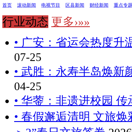
首页
滚动新闻
电视节目
区县新闻
财经新闻
重点专
行业动态
更多›»»
• 广安：省运会热度升
07-25
• 武胜：永寿半岛焕新
04-25
• 华蓥：非遗进校园 
• 春假邂逅清明 文旅焕