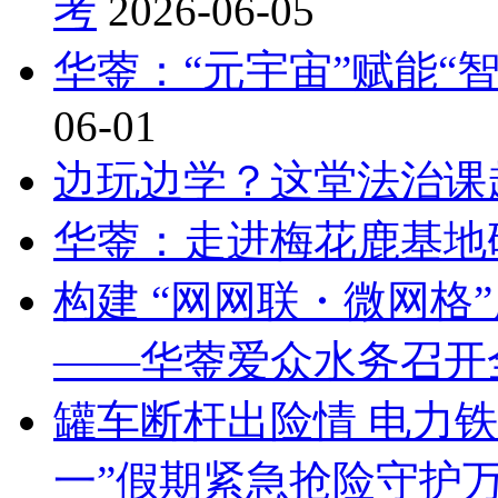
考
2026-06-05
华蓥：“元宇宙”赋能“智
06-01
边玩边学？这堂法治课
华蓥：走进梅花鹿基地
构建 “网网联・微网格
——华蓥爱众水务召开
罐车断杆出险情 电力
一”假期紧急抢险守护