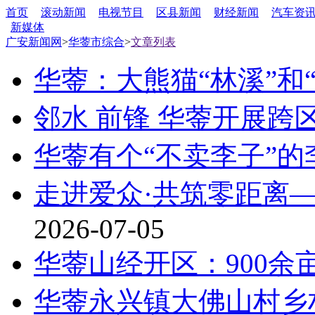
首页
滚动新闻
电视节目
区县新闻
财经新闻
汽车资
新媒体
广安新闻网
>
华蓥市综合
>
文章列表
华蓥：大熊猫“林溪”和
邻水 前锋 华蓥开展跨
华蓥有个“不卖李子”的
走进爱众·共筑零距离
2026-07-05
华蓥山经开区：900余
华蓥永兴镇大佛山村乡