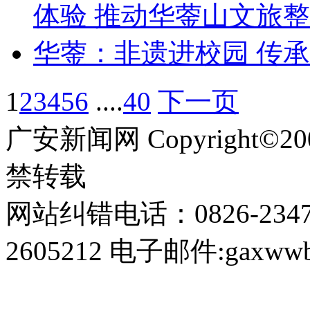
体验 推动华蓥山文旅
华蓥：非遗进校园 传
1
2
3
4
5
6
....
40
下一页
广安新闻网 Copyright©
禁转载
网站纠错电话：0826-234
2605212 电子邮件:gaxwwb