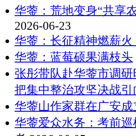
华蓥：荒地变身“共享农
2026-06-23
华蓥：长征精神燃薪火
华蓥：蓝莓硕果满枝头
张彤带队赴华蓥市调研
把集中整治攻坚决战引
华蓥山作家群在广安成
华蓥爱众水务：考前巡检