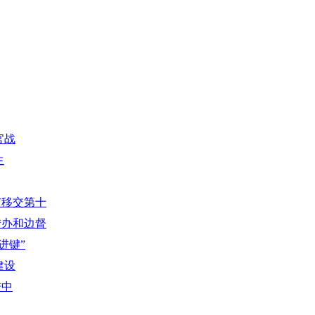
官战
生
市移交第十
转办和边督
进键”
建设
进中