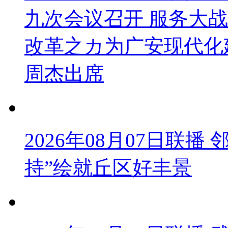
九次会议召开 服务大战
改革之カ为广安现代化
周杰出席
2026年08月07日联
持”绘就丘区好丰景