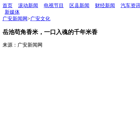
首页
滚动新闻
电视节目
区县新闻
财经新闻
汽车资
新媒体
广安新闻网
>
广安文化
岳池苟角香米，一口入魂的千年米香
来源：广安新闻网