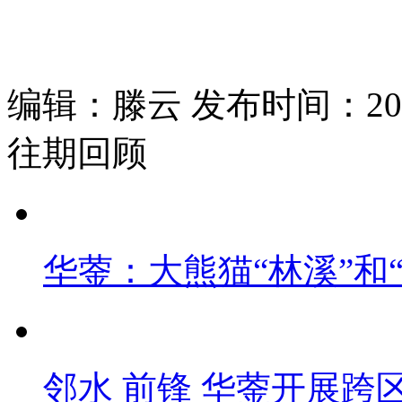
编辑：滕云 发布时间：2025
往期回顾
华蓥：大熊猫“林溪”和
邻水 前锋 华蓥开展跨