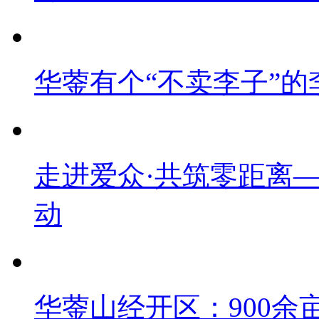
华蓥有个“不卖李子”的
走进爱众·共筑零距离
动
华蓥山经开区：900余