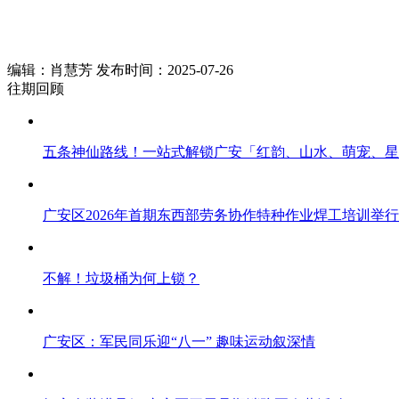
编辑：肖慧芳 发布时间：2025-07-26
往期回顾
五条神仙路线！一站式解锁广安「红韵、山水、萌宠、星
广安区2026年首期东西部劳务协作特种作业焊工培训举行
不解！垃圾桶为何上锁？
广安区：军民同乐迎“八一” 趣味运动叙深情