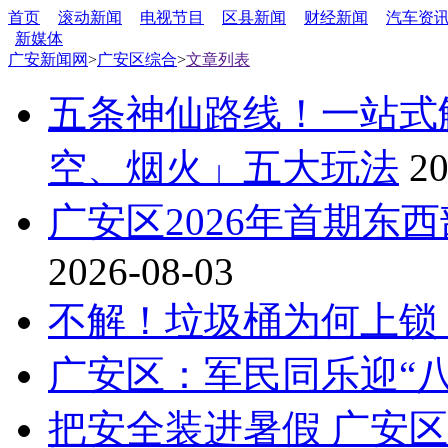
首页
滚动新闻
电视节目
区县新闻
财经新闻
汽车资
新媒体
广安新闻网
>
广安区综合
>
文章列表
五条神仙路线！一站式
空、烟火」五大玩法
20
广安区2026年首期东
2026-08-03
不解！垃圾桶为何上锁
广安区：军民同乐迎“八
把安全装进暑假 广安