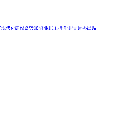
广安现代化建设蓄势赋能 张彤主持并讲话 周杰出席