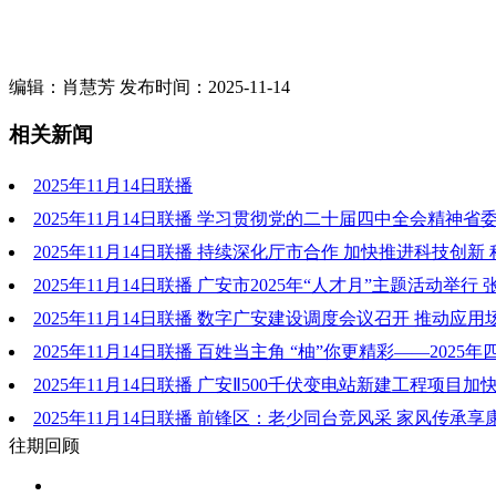
编辑：肖慧芳 发布时间：2025-11-14
相关新闻
2025年11月14日联播
2025年11月14日联播 学习贯彻党的二十届四中全会精神省
告会举行 路松明作宣讲报告 张彤主持 刘襄渝张力甘用德陈伟
2025年11月14日联播 持续深化厅市合作 加快推进科技创新
安市厅市工作会商会召开 路松明张彤出席并讲话 刘襄渝主持
2025年11月14日联播 广安市2025年“人才月”主题活动举行
致辞 石碧雷宪章潘锦功刘孝波刘襄渝出席
2025年11月14日联播 数字广安建设调度会议召开 推动应
在全省前列
2025年11月14日联播 百姓当主角 “柚”你更精彩——2025
百姓大舞台”川东北片区汇演暨第十届广安龙安柚旅游文化活动
2025年11月14日联播 广安Ⅱ500千伏变电站新建工程项目加
2025年11月14日联播 前锋区：老少同台竞风采 家风传承享
往期回顾