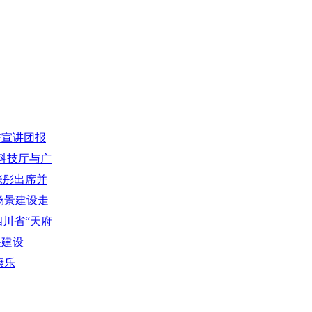
委宣讲团报
出席
 科技厅与广
 张彤出席并
用场景建设走
年四川省“天府
启幕
快建设
康乐