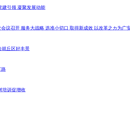
化党建引领 凝聚发展动能
九次会议召开 服务大战略 选准小切口 取得新成效 以改革之カ为
”绘就丘区好丰景
富路
果树培训促增收