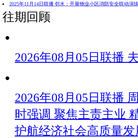
2025年11月14日联播 邻水：开展物业小区消防安全联动演练
往期回顾
未“燃”
2026年08月05日联播
2026年08月05日联
时强调 聚焦主责主业 
护航经济社会高质量发