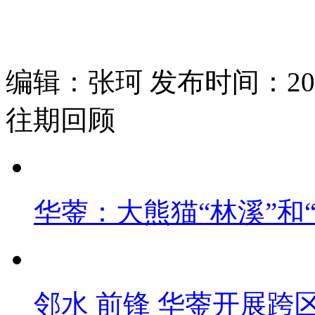
编辑：张珂 发布时间：2025
往期回顾
华蓥：大熊猫“林溪”和
邻水 前锋 华蓥开展跨