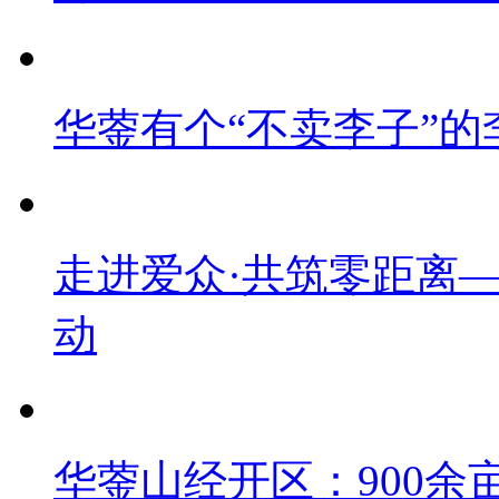
华蓥有个“不卖李子”的
走进爱众·共筑零距离
动
华蓥山经开区：900余