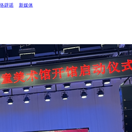
络辟谣
新媒体