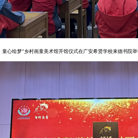
光・童心绘梦”乡村画童美术馆开馆仪式在广安希贤学校来德书院