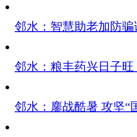
邻水：智慧助老加防骗课
邻水：粮丰药兴日子旺
邻水：鏖战酷暑 攻坚“