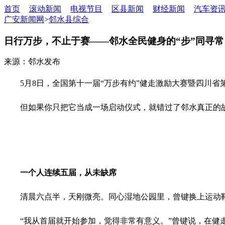
首页
滚动新闻
电视节目
区县新闻
财经新闻
汽车资
广安新闻网
>
邻水县综合
日行万步，不止于赛——邻水全民健身的“步”同寻常
来源：邻水发布
5月8日，全国第十一届“万步有约”健走激励大赛暨四川省
但如果你只把它当成一场启动仪式，就错过了邻水真正的
一个人连续五届，从未缺席
清晨六点半，天刚微亮。同心湿地公园里，曾键换上运动鞋
“我从首届就开始参加，觉得非常有意义。”曾键说，在健