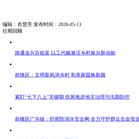
编辑：肖慧芳 发布时间：2026-05-13
往期回顾
路通业兴百姓富 以工代赈激活乡村振兴新动能
前锋区：文明新风润乡村 和美家园焕新颜
紧盯“七下八上”关键期 统筹推进地灾治理与汛期防控
前锋区广兴镇：织密防溺水安全网 全力守护群众生命安